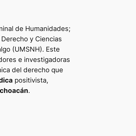
minal de Humanidades
;
 Derecho y Ciencias
dalgo (UMSNH). Este
dores e investigadoras
ca del derecho que
ídica
positivista,
choacán
.