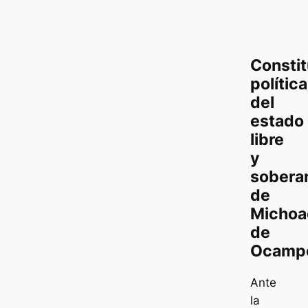
Constit
política
del
estado
libre
y
sobera
de
Michoa
de
Ocamp
Ante
la