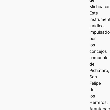
de
Michoacán
Este
instrumen
jurídico,
impulsado
por
los
concejos
comunale
de
Pichátaro,
San
Felipe
de
los
Herreros,
Arantepa