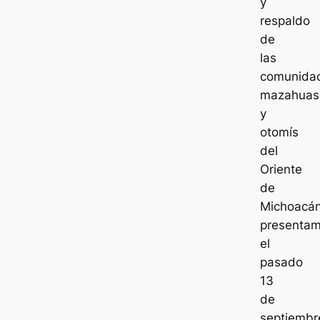
y
respaldo
de
las
comunida
mazahuas
y
otomís
del
Oriente
de
Michoacá
presenta
el
pasado
13
de
septiembr