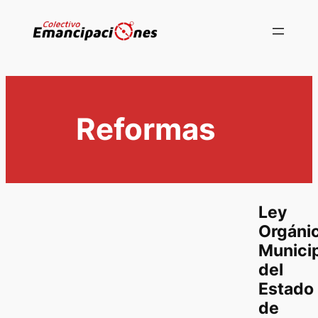
Saltar
al
contenido
Reformas
Ley
Orgáni
Munici
del
Estado
de