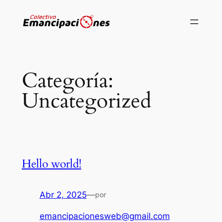
Saltar
al
contenido
Categoría:
Uncategorized
Hello world!
Abr 2, 2025
—
por
emancipacionesweb@gmail.com